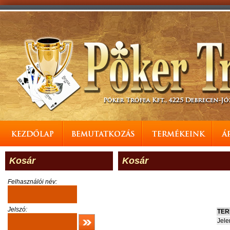
Kosár
Kosár
Felhasználói név:
Jelszó:
TER
Jele