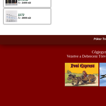
Ár:
2400-tól
1172
Ár:
2800-tól
Póker Tr
Cégjegyz
Vezetve a Debreceni Törv