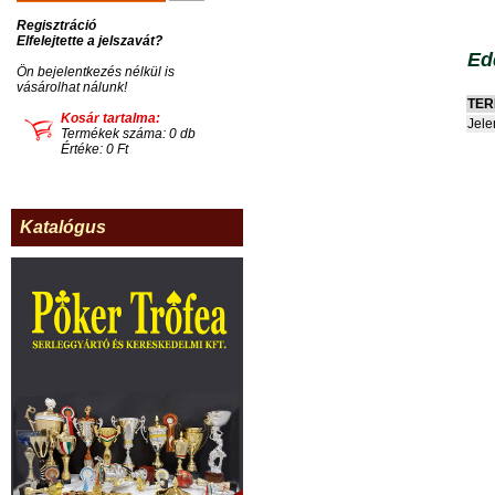
Regisztráció
Elfelejtette a jelszavát?
Ed
Ön bejelentkezés nélkül is
vásárolhat nálunk!
TE
Kosár tartalma:
Jele
Termékek száma: 0 db
Értéke: 0 Ft
Katalógus