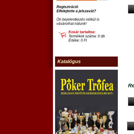
Regisztráció
Elfelejtette a jelszavát?
Ön bejelentkezés nélkül is
vásárolhat nálunk!
Kosár tartalma:
Termékek száma: 0 db
Értéke: 0 Ft
Katalógus
Re