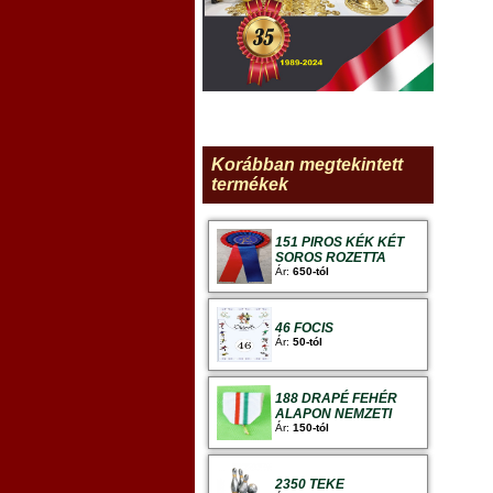
Korábban megtekintett
termékek
151 PIROS KÉK KÉT
SOROS ROZETTA
Ár:
650-tól
46 FOCIS
Ár:
50-tól
188 DRAPÉ FEHÉR
ALAPON NEMZETI
Ár:
150-tól
2350 TEKE