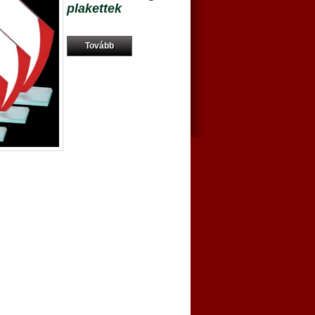
plakettek
Tovább