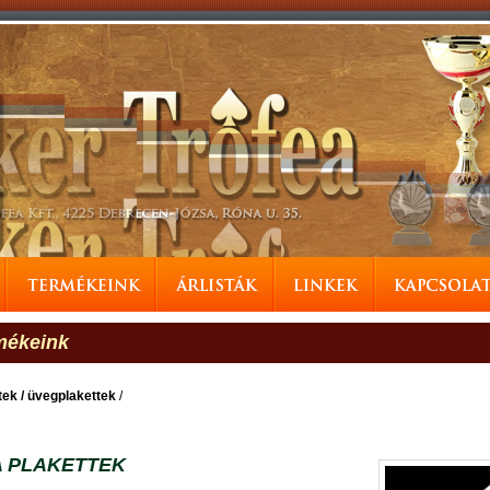
mékeink
tek / üvegplakettek
/
A PLAKETTEK