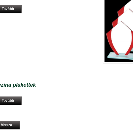
Tovább
zina plakettek
Tovább
Vissza