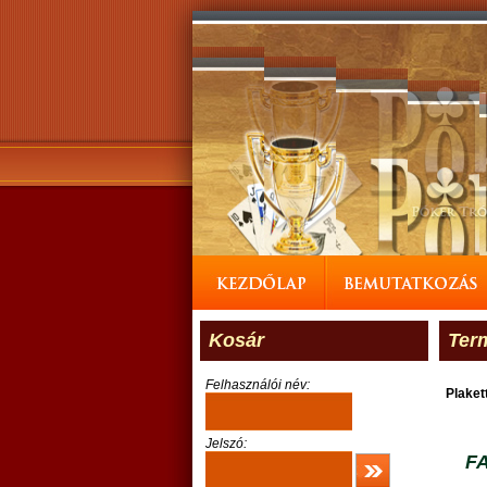
Kosár
Ter
Felhasználói név:
Plaket
Jelszó:
F