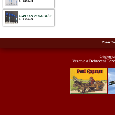
Ár:
2800-tól
1849 LAS VEGAS KÉK
Ár:
2300-tól
Póker Tr
Cégjegyz
Vezetve a Debreceni Törv