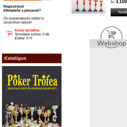
3.100
Ár:
Regisztráció
Elfelejtette a jelszavát?
Továb
Ön bejelentkezés nélkül is
vásárolhat nálunk!
Kosár tartalma:
Termékek száma: 0 db
Értéke: 0 Ft
Katalógus