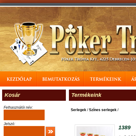
Kosár
Termékeink
Felhasználói név:
Serlegek
/
Színes serlegek
/
Jelszó:
1389