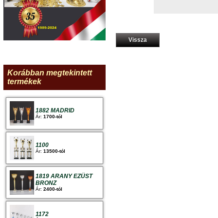
Vissza
Korábban megtekintett
termékek
1882 MADRID
Ár:
1700-tól
1100
Ár:
13500-tól
1819 ARANY EZÜST
BRONZ
Ár:
2400-tól
1172