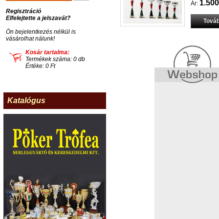
1.500
Ár:
Regisztráció
Elfelejtette a jelszavát?
Továb
Ön bejelentkezés nélkül is
vásárolhat nálunk!
Kosár tartalma:
Termékek száma: 0 db
Értéke: 0 Ft
Katalógus