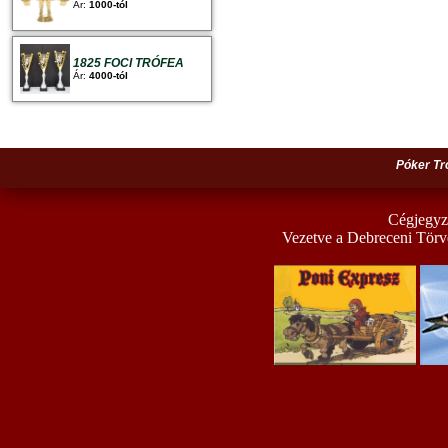
Ár:
1000-tól
1825 FOCI TRÓFEA
Ár:
4000-tól
Póker Tr
Cégjegyz
Vezetve a Debreceni Törv