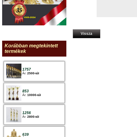
Vissza
Korábban megtekintett
termékek
1757
Ár:
2500-tól
853
Ár:
10000-tól
1256
Ár:
2800-tól
639